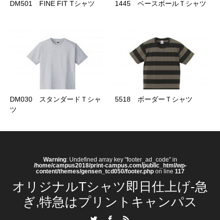
DM501 FINE FIT Tシャツ
1445 ベースボールＴシャツ
DM030 スタンダードＴシャ
5518 ボーダーＴシャツ
ツ
Warning
: Undefined array key "footer_ad_code" in
/home/campus2018/print-campus.com/public_html/wp-
content/themes/gensen_tcd050/footer.php
on line
117
オリジナルTシャツ即日仕上げ-急
ぎ,特急はプリントキャンパス
Twitter
Facebook
RSS