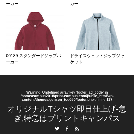
ーカー
カー
00189 スタンダードジップパ
ドライスウェットジップジャ
ーカー
ケット
Warning
: Undefined array key "footer_ad_code" in
/home/campus2018/print-campus.com/public_html/wp-
content/themes/gensen_tcd050/footer.php
on line
117
オリジナルTシャツ即日仕上げ-急
ぎ,特急はプリントキャンパス
Twitter
Facebook
RSS